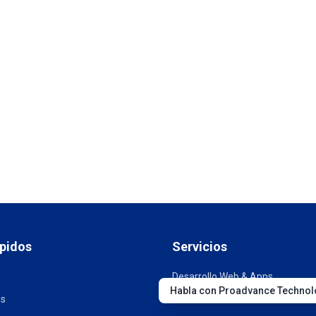
pidos
Servicios
Desarrollo Web & Apps
Habla con Proadvance Techno
os
CRM Proadvance